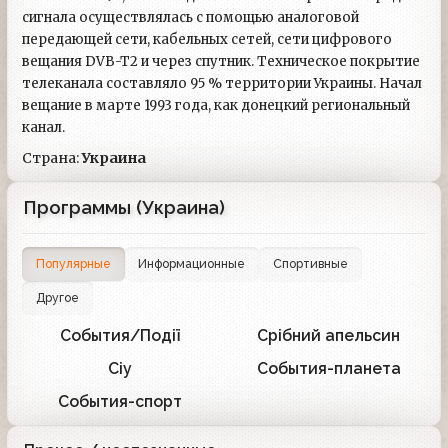
сигнала осуществлялась с помощью аналоговой
передающей сети, кабельных сетей, сети цифрового
вещания DVB-T2 и через спутник. Техническое покрытие
телеканала составляло 95 % территории Украины. Начал
вещание в марте 1993 года, как донецкий региональный
канал.
Страна:
Украина
Программы (Украина)
Популярные
Информационные
Спортивные
Другое
События/Події
Срібний апельсин
1
1
Сіу
События-планета
1
1
События-спорт
1