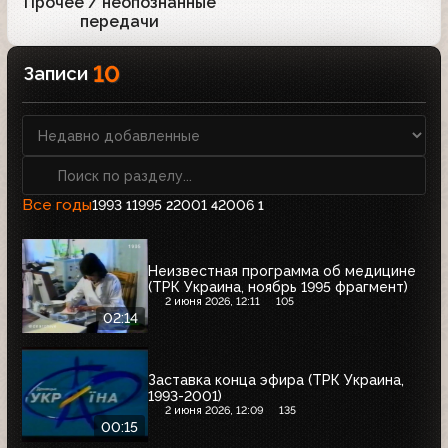
Прочее / неопознанные
1
передачи
10
Записи
Все годы
1993
1995
2001
2006
1
2
4
1
Неизвестная программа об медицине
(ТРК Украина, ноябрь 1995 фрагмент)
2 июня 2026, 12:11
105
02:14
Заставка конца эфира (ТРК Украина,
1993-2001)
2 июня 2026, 12:09
135
00:15