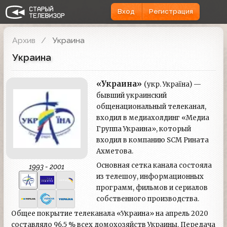
Вход
Регистрация
Архив
Украина
Украина
«Украина»
(укр. Україна) —
бывший украинский
общенациональный телеканал,
входил в медиахолдинг «Медиа
Группа Украина», который
входил в компанию SCM Рината
Ахметова.
Основная сетка канала состояла
1993 - 2001
из телешоу, информационных
программ, фильмов и сериалов
собственного производства.
Общее покрытие телеканала «Украина» на апрель 2020
составляло 96,5 % всех домохозяйств Украины. Передача