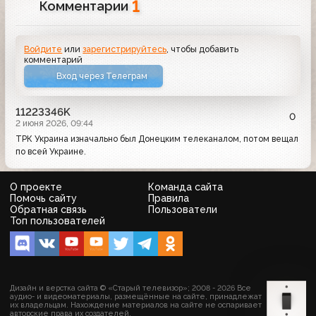
1
Комментарии
Войдите
или
зарегистрируйтесь
, чтобы добавить
комментарий
Вход через Телеграм
11223346K
0
2 июня 2026, 09:44
ТРК Украина изначально был Донецким телеканалом, потом вещал
по всей Украине.
О проекте
Команда сайта
Помочь сайту
Правила
Обратная связь
Пользователи
Топ пользователей
Дизайн и верстка сайта © «Старый телевизор»; 2008 - 2026 Все
аудио- и видеоматериалы, размещённые на сайте, принадлежат
их владельцам. Нахождение материалов на сайте не оспаривает
авторские права их создателей.