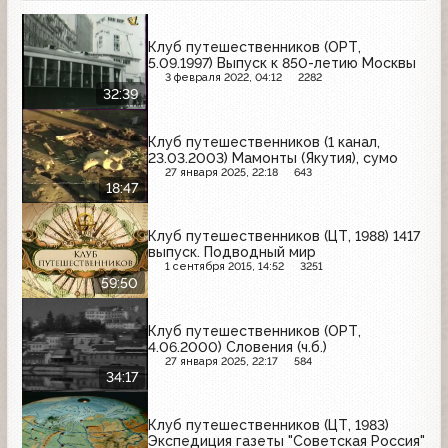
Клуб путешественников (ОРТ,
5.09.1997) Выпуск к 850-летию Москвы
3 февраля 2022, 04:12
2282
32:39
Клуб путешественников (1 канал,
23.03.2003) Мамонты (Якутия), сумо
27 января 2025, 22:18
643
18:47
Клуб путешественников (ЦТ, 1988) 1417
выпуск. Подводный мир
1 сентября 2015, 14:52
3251
59:50
Клуб путешественников (ОРТ,
4.06.2000) Словения (ч.б.)
27 января 2025, 22:17
584
34:17
Клуб путешественников (ЦТ, 1983)
Экспедиция газеты "Советская Россия"