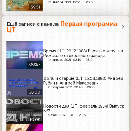
21 января 2021, 02:23
2885
59:51
Первая программа
Ещё записи с канала
ЦТ
Время (ЦТ, 26.12.1988) Ёлочные игрушки
Рижского стекольного завода
14 января 2021, 02:19
2519
00:57
До 16 и старше (ЦТ, 15.03.1990) Андрей
Губин и Андрей Макаревич
6 февраля 2021, 22:40
2880
38:00
Новости дня (ЦТ, февраль 1954) Выпуск
№7
9 мая 2016, 21:40
2555
10:09