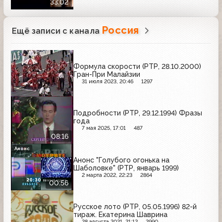
33:02
Россия
Ещё записи с канала
Формула скорости (РТР, 28.10.2000)
Гран-При Малайзии
31 июля 2023, 20:46
1297
Подробности (РТР, 29.12.1994) Фразы
года
7 мая 2025, 17:01
487
08:16
Анонс
Анонс "Голубого огонька на
Шаболовке" (РТР, январь 1999)
2 марта 2022, 22:23
2864
00:56
Русское лото (РТР, 05.05.1996) 82-й
тираж. Екатерина Шаврина
28 августа 2021, 21:12
2990