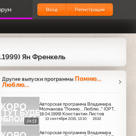
орум
Вход
Регистрация
5.1999) Ян Френкель
Помню...
Другие выпуски программы
Люблю...
Авторская программа Владимира
Молчанова "Помню... Люблю..." (ОРТ,
18.04.1999) Константин Листов
13 сентября 2015, 13:10
2632
24:13
Авторская программа Владимира