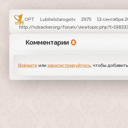
ОРТ
Lubitelstarogotv
2975
13 сентября 20
http://rutracker.org/forum/viewtopic.php?t=19833
0
Комментарии
Войдите
или
зарегистрируйтесь
, чтобы добавит