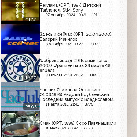
Реклама (ОРТ, 1997) Детский
Тайленол, StM, Sony
27 октября 2024, 19:46
1211
01:30
Здесь и сейчас (ОРТ, 20.04.2000)
Валерий Манилов
8 октября 2021, 13:23
2033
Фабрика звёзд-2 (Первый канал,
2003) Фрагменты за 28 марта-18
апреля
3 августа 2018, 21:52
3365
19:00
Час пик (1-й канал Останкино,
01.03.1995) Андрей Врублевский.
Последний выпуск с Владиславом
Листьевым
1 марта 2015, 21:41
3775
25:03
Смак (ОРТ, 1998) Сосо Павлиашвили
18 мая 2021, 20:42
2878