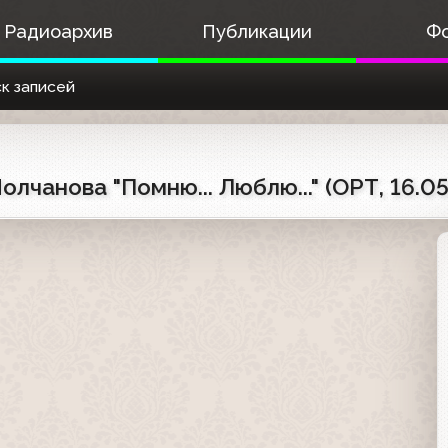
Радиоархив
Публикации
Ф
к записей
чанова "Помню... Люблю..." (ОРТ, 16.0