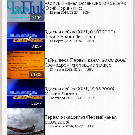
Час пик (1 канал Останкино, 09.08.1994)
Юрий Черниченко
12 мая 2016, 12:27
2534
21:14
Здесь и сейчас (ОРТ, 01.03.2000)
Памяти Влада Листьева
13 марта 2015, 13:04
2810
01:57
Тайны века (Первый канал, 30.08.2005)
Космодром: сгоревшие заживо
24 марта 2023, 21:14
1685
51:03
Здесь и сейчас (ОРТ, 15.06.2000)
Максим Яценко
8 октября 2021, 13:42
1839
09:47
Первая эскадрилья (Первый канал,
06.09.2008)
5 августа 2025, 10:04
517