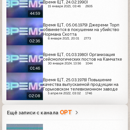
Время (ЦТ, 24.02.1990)
15 января 2021, 03:46
2605
44:59
Время (ЦТ, 05.06.1979) Джереми Торп
обвиняется в покушении на убийство
Нормана Скотта
6 января 2021, 20:01
2773
02:36
Время (ЦТ, 01.03.1980) Организация
сейсмологических постов на Камчатке
30 января 2024, 13:56
1044
01:46
Время (ЦТ, 25.03.1978) Повышение
качества выпускаемой продукции на
Горьковском телевизионном заводе
5 апреля 2022, 03:02
1746
02:08
ОРТ
Ещё записи с канала