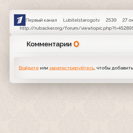
Первый канал
Lubitelstarogotv
2539
27 о
http://rutracker.org/forum/viewtopic.php?t=45289
0
Комментарии
Войдите
или
зарегистрируйтесь
, чтобы добавит