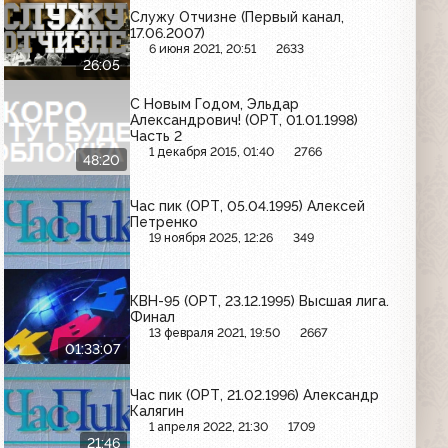
Служу Отчизне (Первый канал,
17.06.2007)
6 июня 2021, 20:51
2633
26:05
С Новым Годом, Эльдар
Александрович! (ОРТ, 01.01.1998)
Часть 2
1 декабря 2015, 01:40
2766
48:20
Час пик (ОРТ, 05.04.1995) Алексей
Петренко
19 ноября 2025, 12:26
349
КВН-95 (ОРТ, 23.12.1995) Высшая лига.
Финал
13 февраля 2021, 19:50
2667
01:33:07
Час пик (ОРТ, 21.02.1996) Александр
Калягин
1 апреля 2022, 21:30
1709
21:46