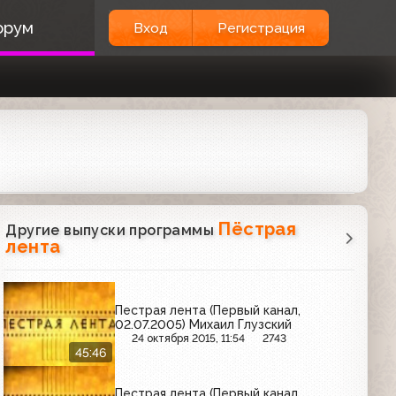
орум
Вход
Регистрация
Пёстрая
Другие выпуски программы
лента
Пестрая лента (Первый канал,
02.07.2005) Михаил Глузский
24 октября 2015, 11:54
2743
45:46
Пестрая лента (Первый канал,