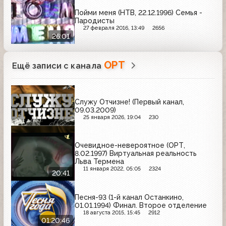
Пойми меня (НТВ, 22.12.1996) Семья -
Пародисты
27 февраля 2016, 13:49
2656
26:01
ОРТ
Ещё записи с канала
Служу Отчизне! (Первый канал,
09.03.2009)
25 января 2026, 19:04
230
Очевидное-невероятное (ОРТ,
8.02.1997) Виртуальная реальность
Льва Термена
11 января 2022, 05:05
2324
20:41
Песня-93 (1-й канал Останкино,
01.01.1994) Финал. Второе отделение
18 августа 2015, 15:45
2912
01:20:46