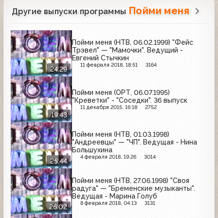
Пойми меня
Другие выпуски программы
Пойми меня (НТВ, 06.02.1999) "Фейс
Трэвел" — "Мамочки". Ведущий -
Евгений Стычкин
11 февраля 2018, 18:51
3164
24:29
Пойми меня (ОРТ, 06.07.1995)
"Креветки" - "Соседки". 36 выпуск
11 декабря 2015, 16:18
2752
19:43
Пойми меня (НТВ, 01.03.1998)
"Андреевцы" — "ЧП". Ведущая - Нина
Большухина
4 февраля 2018, 19:26
3014
25:44
Пойми меня (НТВ, 27.06.1998) "Своя
радуга" — "Бременские музыканты".
Ведущая - Марина Голуб
8 февраля 2018, 04:13
3131
26:02