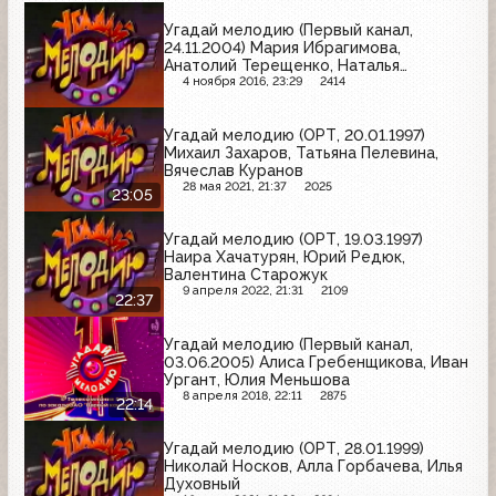
Угадай мелодию (Первый канал,
24.11.2004) Мария Ибрагимова,
Анатолий Терещенко, Наталья
Дмитриева
4 ноября 2016, 23:29
2414
Угадай мелодию (ОРТ, 20.01.1997)
Михаил Захаров, Татьяна Пелевина,
Вячеслав Куранов
28 мая 2021, 21:37
2025
23:05
Угадай мелодию (ОРТ, 19.03.1997)
Наира Хачатурян, Юрий Редюк,
Валентина Старожук
9 апреля 2022, 21:31
2109
22:37
Угадай мелодию (Первый канал,
03.06.2005) Алиса Гребенщикова, Иван
Ургант, Юлия Меньшова
8 апреля 2018, 22:11
2875
22:14
Угадай мелодию (ОРТ, 28.01.1999)
Николай Носков, Алла Горбачева, Илья
Духовный