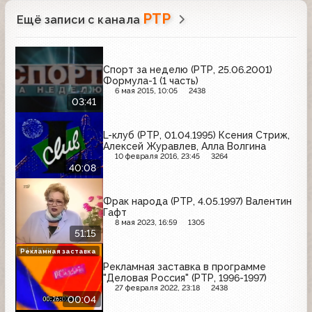
РТР
Ещё записи с канала
Спорт за неделю (РТР, 25.06.2001)
Формула-1 (1 часть)
6 мая 2015, 10:05
2438
03:41
L-клуб (РТР, 01.04.1995) Ксения Стриж,
Алексей Журавлев, Алла Волгина
10 февраля 2016, 23:45
3264
40:08
Фрак народа (РТР, 4.05.1997) Валентин
Гафт
8 мая 2023, 16:59
1305
51:15
Рекламная заставка
Рекламная заставка в программе
"Деловая Россия" (РТР, 1996-1997)
27 февраля 2022, 23:18
2438
00:04