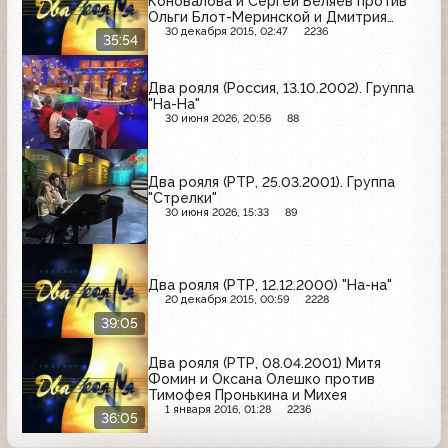
Коновалова и Сергей Беляев против
Ольги Блот-Меринской и Дмитрия
Продецкого
30 декабря 2015, 02:47
2236
35:54
Два рояля (Россия, 13.10.2002). Группа
"На-На"
30 июня 2026, 20:56
88
Два рояля (РТР, 25.03.2001). Группа
"Стрелки"
30 июня 2026, 15:33
89
Два рояля (РТР, 12.12.2000) "На-на"
20 декабря 2015, 00:59
2228
39:05
Два рояля (РТР, 08.04.2001) Митя
Фомин и Оксана Олешко против
Тимофея Пронькина и Михея
1 января 2016, 01:28
2236
36:05