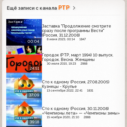
РТР
Ещё записи с канала
Заставка
Заставка "Продолжение смотрите
сразу после программы Вести"
(Россия, 31.12.2008)
8 июня 2023, 00:14
1847
00:04
Городок (РТР, март 1994) 10 выпуск.
Городок. Весна. Женщины
30 июля 2015, 19:23
2968
24:51
Сто к одному (Россия, 27.08.2005)
Кузнецы - Крупье
13 сентября 2022, 22:41
1831
37:09
Сто к одному (Россия, 30.11.2008)
«Чемпионы лета» — «Чемпионы зимы»
15 ноября 2020, 21:10
2888
39:18