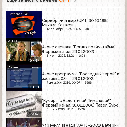
Ещё записи с канала
Серебряный шар (ОРТ, 30.10.1995)
Михаил Козаков
12 декабря 2025, 18:55
301
Анонс
Анонс сериала "Богиня прайм-тайма"
(Первый канал, 29.07.2007)
6 июля 2023, 12:21
1698
00:47
Далее
Анонс программы "Последний герой" и
заставка (ОРТ, 26.01.2002)
7 декабря 2016, 00:07
2898
01:31
"Кумиры с Валентиной Пимановой"
(Первый канал, 18.02.2006) Павел Буре
5 июля 2015, 12:11
2478
29:42
Утренняя звезда (ОРТ, ~2001) Валерий