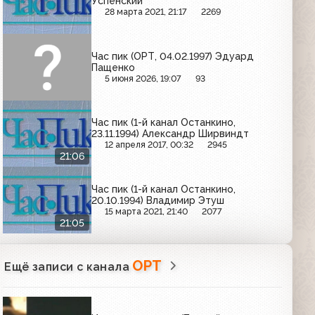
Успенский
28 марта 2021, 21:17
2269
Час пик (ОРТ, 04.02.1997) Эдуард
Пащенко
5 июня 2026, 19:07
93
Час пик (1-й канал Останкино,
23.11.1994) Александр Ширвиндт
12 апреля 2017, 00:32
2945
21:06
Час пик (1-й канал Останкино,
20.10.1994) Владимир Этуш
15 марта 2021, 21:40
2077
21:05
ОРТ
Ещё записи с канала