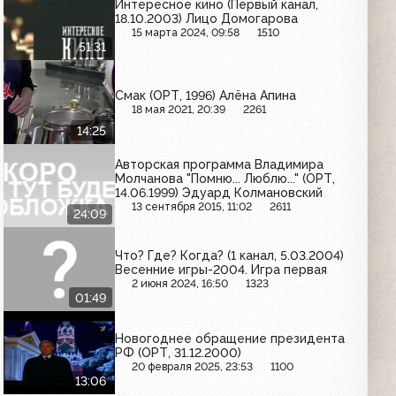
Интересное кино (Первый канал,
18.10.2003) Лицо Домогарова
15 марта 2024, 09:58
1510
51:31
Смак (ОРТ, 1996) Алёна Апина
18 мая 2021, 20:39
2261
14:25
Авторская программа Владимира
Молчанова "Помню... Люблю..." (ОРТ,
14.06.1999) Эдуард Колмановский
13 сентября 2015, 11:02
2611
24:09
Что? Где? Когда? (1 канал, 5.03.2004)
Весенние игры-2004. Игра первая
2 июня 2024, 16:50
1323
01:49
Новогоднее обращение президента
РФ (ОРТ, 31.12.2000)
20 февраля 2025, 23:53
1100
13:06