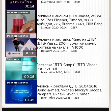
14 октября 2020, 21:09
3041
00:54
Рекламный блок
Реклама и анонсы (DTV-Viasat, 2005)
1272, Efes Pilsener, Timotei, 0808,
Арбидол, 7717, Brahma, 0971, Cillit Bang,
Белый медведь, 0875
31 июля 2020, 09:04
3257
Рекламный блок
Реклама и заставка "Кино на ДТВ"
(ДТВ-Viasat, 2004) Золотой конёк,
эротика на канале TV1000
18 марта 2015, 19:41
3358
00:36
Заставка
Заставка "ДТВ-Спорт" (ДТВ-Viasat,
2002-2003)
14 октября 2020, 20:14
3757
00:05
Рекламный блок
Анонсы и реклама (ДТВ, 26.04.2010)
Blend-a-med, Мистер Мускул, Jacobs,
Pampers, Билайн, Avon, Comet
18 октября 2025, 02:36
338
04:45