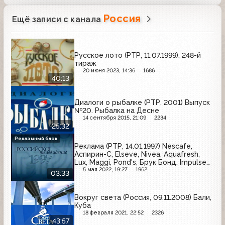
Россия
Ещё записи с канала
Русское лото (РТР, 11.07.1999), 248-й
тираж
20 июня 2023, 14:36
1686
40:13
Диалоги о рыбалке (РТР, 2001) Выпуск
№20. Рыбалка на Десне
14 сентября 2015, 21:09
2234
25:32
Рекламный блок
Реклама (РТР, 14.01.1997) Nescafe,
Аспирин-C, Elseve, Nivea, Aquafresh,
Lux, Maggi, Pond's, Брук Бонд, Impulse
O2, Oxy 10
5 мая 2022, 19:27
1962
03:33
Вокруг света (Россия, 09.11.2008) Бали,
Куба
18 февраля 2021, 22:52
2326
43:57