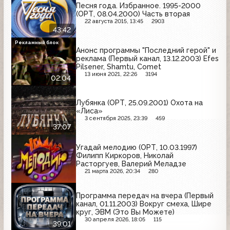
Песня года. Избранное. 1995-2000
(ОРТ, 08.04.2000) Часть вторая
22 августа 2015, 13:45
2903
43:42
Рекламный блок
Анонс программы "Последний герой" и
реклама (Первый канал, 13.12.2003) Efes
Pilsener, Shamtu, Comet
13 июня 2021, 22:26
3194
02:04
Лубянка (ОРТ, 25.09.2001) Охота на
«Лиса»
3 сентября 2025, 23:39
459
37:07
Угадай мелодию (ОРТ, 10.03.1997)
Филипп Киркоров, Николай
Расторгуев, Валерий Меладзе
21 марта 2026, 20:34
280
Программа передач на вчера (Первый
канал, 01.11.2003) Вокруг смеха, Шире
круг, ЭВМ (Это Вы Можете)
30 апреля 2026, 18:05
115
39:01