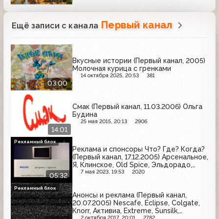
Первый канал
Ещё записи с канала
Вкусные истории (Первый канал, 2005)
Молочная курица с гренками
14 октября 2025, 20:53
381
03:00
Смак (Первый канал, 11.03.2006) Ольга
Будина
25 мая 2015, 20:13
2906
14:01
Рекламный блок
Реклама и спонсоры Что? Где? Когда?
(Первый канал, 17.12.2005) Арсенальное,
Я, Клинское, Old Spice, Эльдорадо,
Толстяк, Philips, Caprice, Лако Шанте,
7 мая 2023, 19:53
2020
05:32
Мезим, Балтика, Бабаевский, Heineken
Рекламный блок
Анонсы и реклама (Первый канал,
20.07.2005) Nescafe, Eclipse, Colgate,
Knorr, Активиа, Extreme, Sunsilk,
Доширак, Actimel
2 октября 2017, 20:01
2782