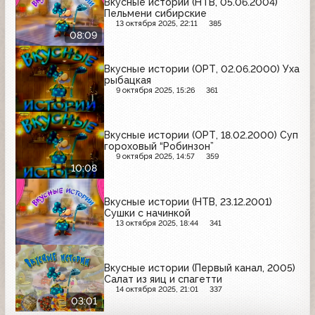
Вкусные истории (НТВ, 05.06.2004)
Пельмени сибирские
13 октября 2025, 22:11
385
08:09
Вкусные истории (ОРТ, 02.06.2000) Уха
рыбацкая
9 октября 2025, 15:26
361
Вкусные истории (ОРТ, 18.02.2000) Суп
гороховый “Робинзон”
9 октября 2025, 14:57
359
10:08
Вкусные истории (НТВ, 23.12.2001)
Сушки с начинкой
13 октября 2025, 18:44
341
Вкусные истории (Первый канал, 2005)
Салат из яиц и спагетти
14 октября 2025, 21:01
337
03:01