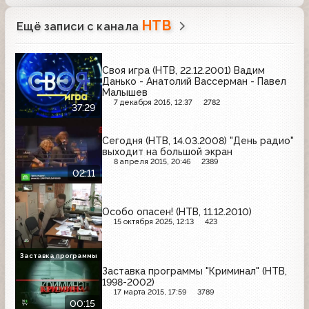
НТВ
Ещё записи с канала
Своя игра (НТВ, 22.12.2001) Вадим
Данько - Анатолий Вассерман - Павел
Малышев
7 декабря 2015, 12:37
2782
37:29
Сегодня (НТВ, 14.03.2008) "День радио"
выходит на большой экран
8 апреля 2015, 20:46
2389
02:11
Особо опасен! (НТВ, 11.12.2010)
15 октября 2025, 12:13
423
Заставка программы
Заставка программы "Криминал" (НТВ,
1998-2002)
17 марта 2015, 17:59
3789
00:15