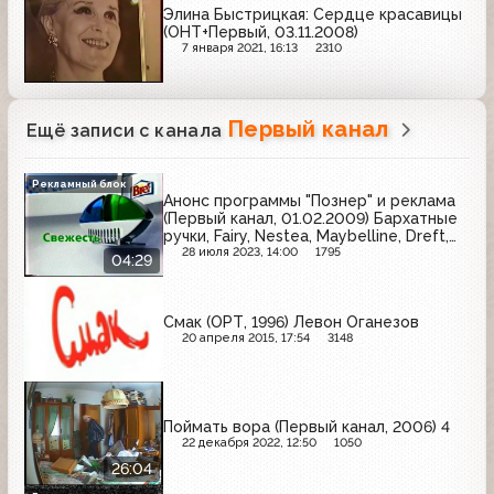
Элина Быстрицкая: Сердце красавицы
(ОНТ+Первый, 03.11.2008)
7 января 2021, 16:13
2310
Первый канал
Ещё записи с канала
Рекламный блок
Анонс программы "Познер" и реклама
(Первый канал, 01.02.2009) Бархатные
ручки, Fairy, Nestea, Maybelline, Dreft,
Parodontax, Bref, Garnier, Pampers
28 июля 2023, 14:00
1795
04:29
Смак (ОРТ, 1996) Левон Оганезов
20 апреля 2015, 17:54
3148
Поймать вора (Первый канал, 2006) 4
22 декабря 2022, 12:50
1050
26:04