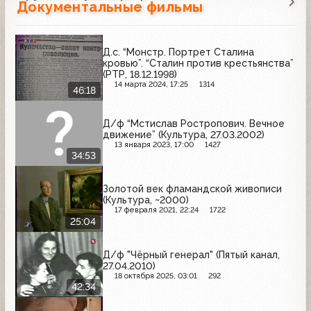
Документальные фильмы
Д.с. “Монстр. Портрет Сталина
кровью”. “Сталин против крестьянства”
(РТР, 18.12.1998)
14 марта 2024, 17:25
1314
46:18
Д/ф “Мстислав Ростропович. Вечное
движение” (Культура, 27.03.2002)
13 января 2023, 17:00
1427
34:53
Золотой век фламандской живописи
(Культура, ~2000)
17 февраля 2021, 22:24
1722
25:04
Д/ф "Чёрный генерал" (Пятый канал,
27.04.2010)
18 октября 2025, 03:01
292
42:34