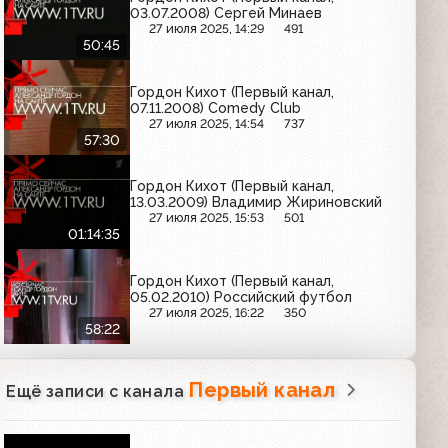
03.07.2008) Сергей Минаев
27 июля 2025, 14:29
491
50:45
Гордон Кихот (Первый канал,
07.11.2008) Comedy Club
27 июля 2025, 14:54
737
57:30
Гордон Кихот (Первый канал,
13.03.2009) Владимир Жириновский
27 июля 2025, 15:53
501
01:14:35
Гордон Кихот (Первый канал,
05.02.2010) Российский футбол
27 июля 2025, 16:22
350
58:22
Первый канал
Ещё записи с канала