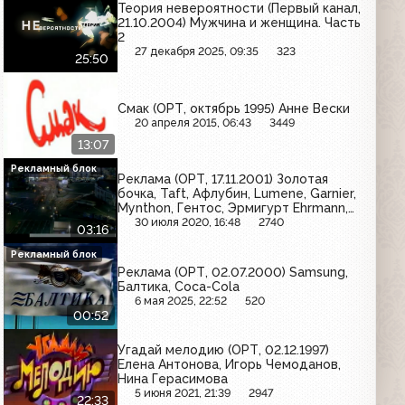
Теория невероятности (Первый канал,
21.10.2004) Мужчина и женщина. Часть
2
27 декабря 2025, 09:35
323
25:50
Смак (ОРТ, октябрь 1995) Анне Вески
20 апреля 2015, 06:43
3449
13:07
Рекламный блок
Реклама (ОРТ, 17.11.2001) Золотая
бочка, Taft, Афлубин, Lumene, Garnier,
Mynthon, Гентос, Эрмигурт Ehrmann,
Fa, Coldrex HotRem
30 июля 2020, 16:48
2740
03:16
Рекламный блок
Реклама (ОРТ, 02.07.2000) Samsung,
Балтика, Coca-Cola
6 мая 2025, 22:52
520
00:52
Угадай мелодию (ОРТ, 02.12.1997)
Елена Антонова, Игорь Чемоданов,
Нина Герасимова
5 июня 2021, 21:39
2947
22:33