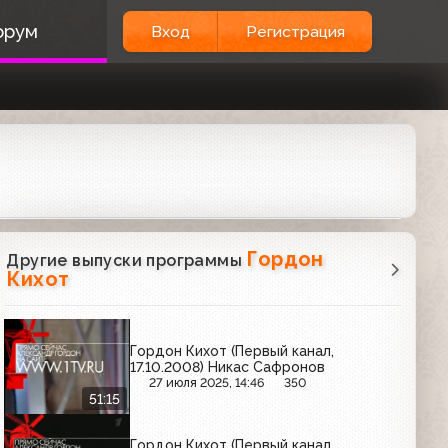
орум
Вход
Регистрация
Гордон
Другие выпуски программы
Кихот
Гордон Кихот (Первый канал,
17.10.2008) Никас Сафронов
27 июля 2025, 14:46
350
51:15
Гордон Кихот (Первый канал,