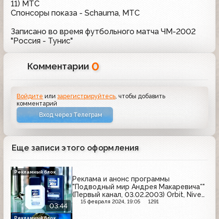
11) МТС
Спонсоры показа - Schauma, МТС
Записано во время футбольного матча ЧМ-2002
"Россия - Тунис"
0
Комментарии
Войдите
или
зарегистрируйтесь
, чтобы добавить
комментарий
Вход через Телеграм
Еще записи этого оформления
Рекламный блок
Реклама и анонс программы
"Подводный мир Андрея Макаревича*"
(Первый канал, 03.02.2003) Orbit, Nivea,
Wella, Cafe Pele, Colgate, Blend-a-med,
15 февраля 2024, 19:05
1291
03:44
Rexona, Ruscafe, J7
Рекламный блок