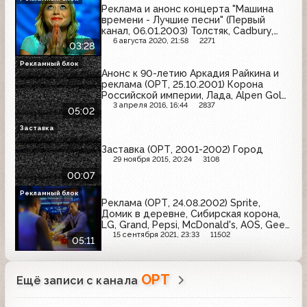
Реклама и анонс концерта "Машина
времени - Лучшие песни" (Первый
канал, 06.01.2003) Толстяк, Cadbury,
Colgate, Ruscafe, Always, Snickers, Lady
6 августа 2020, 21:58
2271
03:28
Speed Stick
Рекламный блок
Анонс к 90-летию Аркадия Райкина и
реклама (ОРТ, 25.10.2001) Корона
Российской империи, Лада, Alpen Gold,
Vitrum, Indesit, Очаково, Bimax, Я, Дарья
3 апреля 2016, 16:44
2837
05:02
Заставка
Заставка (ОРТ, 2001-2002) Город
29 ноября 2015, 20:24
3108
00:07
Рекламный блок
Реклама (ОРТ, 24.08.2002) Sprite,
Домик в деревне, Сибирская корона,
LG, Grand, Pepsi, McDonald's, AOS, Gee
Jay, Балтимор, Herbal Essences, Coca-
15 сентября 2021, 23:33
11502
05:11
Cola, Невское, Сам Самыч
ОРТ
Ещё записи с канала