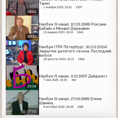
Танич
1 ноября 2023, 23:51
1307
28:01
Наобум (5 канал, 10.05.1998) Роксана
Бабаян и Михаил Державин
13 января 2023, 16:53
1645
30:13
Наобум (ТРК Петербург, 30.03.2004)
Закрытие десятого сезона. Последний
выпуск
20 августа 2023, 22:12
1940
Наобум (5 канал, 3.01.1997) Дайджест
7 мая 2025, 16:20
462
29:54
Наобум (5 канал, 27.09.1996) Елена
Шанина
8 октября 2022, 16:08
1465
27:02