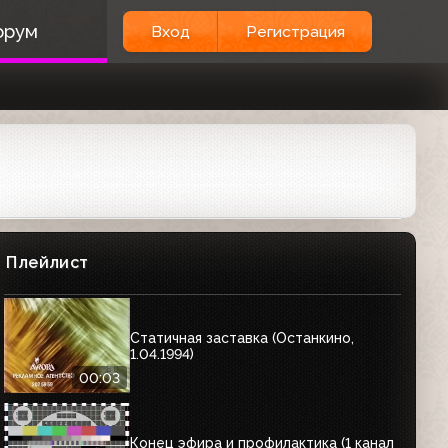
орум
Вход
Регистрация
Плейлист
Статичная заставка (Останкино,
1.04.1994)
00:03
Конец эфира и профилактика (1 канал