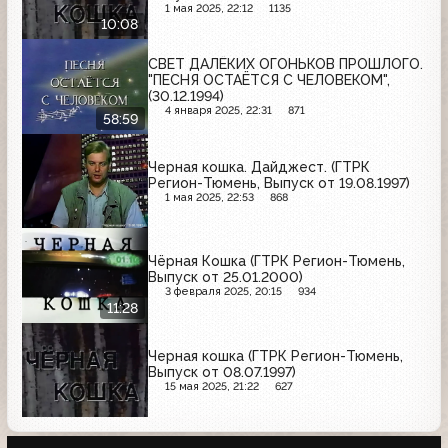
1 мая 2025, 22:12
1135
10:08
СВЕТ ДАЛЁКИХ ОГОНЬКОВ ПРОШЛОГО.
"ПЕСНЯ ОСТАЁТСЯ С ЧЕЛОВЕКОМ",
(30.12.1994)
4 января 2025, 22:31
871
58:59
Черная кошка. Дайджест. (ГТРК
Регион-Тюмень, Выпуск от 19.08.1997)
1 мая 2025, 22:53
868
Чёрная Кошка (ГТРК Регион-Тюмень,
Выпуск от 25.01.2000)
3 февраля 2025, 20:15
934
11:28
Черная кошка (ГТРК Регион-Тюмень,
Выпуск от 08.07.1997)
15 мая 2025, 21:22
627