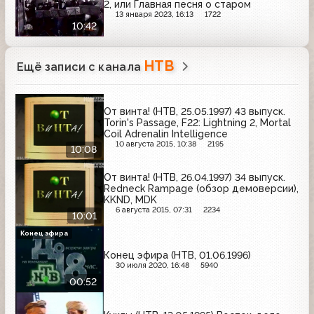
2, или Главная песня о старом
13 января 2023, 16:13
1722
10:42
НТВ
Ещё записи с канала
От винта! (НТВ, 25.05.1997) 43 выпуск.
Torin's Passage, F22: Lightning 2, Mortal
Coil Adrenalin Intelligence
10 августа 2015, 10:38
2195
10:08
От винта! (НТВ, 26.04.1997) 34 выпуск.
Redneck Rampage (обзор демоверсии),
KKND, MDK
6 августа 2015, 07:31
2234
10:01
Конец эфира
Конец эфира (НТВ, 01.06.1996)
30 июля 2020, 16:48
5940
00:52