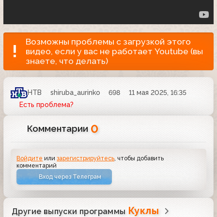
Возможны проблемы с загрузкой этого
видео, если у вас не работает Youtube (вы
знаете, что делать)
НТВ
shiruba_aurinko
698
11 мая 2025, 16:35
Есть проблема?
0
Комментарии
Войдите
или
зарегистрируйтесь
, чтобы добавить
комментарий
Вход через Телеграм
Куклы
Другие выпуски программы