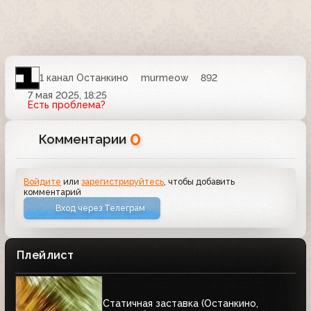
1 канал Останкино
murmeow
892
7 мая 2025, 18:25
Есть проблема?
0
Комментарии
Войдите
или
зарегистрируйтесь
, чтобы добавить
комментарий
Вход через Телеграм
Плейлист
Статичная заставка (Останкино,