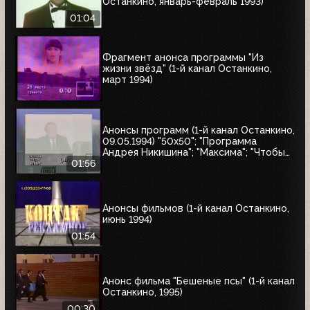
Останкино, январь-февраль 1993)
01:04
Фрагмент анонса программы "Из
жизни звёзд" (1-й канал Останкино,
март 1994)
Анонсы программ (1-й канал Останкино,
09.05.1994) "50x50"; "Программа
Андрея Никишина"; "Максима"; "Чтобы
помнили"; обзор рынка недвижимости
01:56
Анонсы фильмов (1-й канал Останкино,
июнь 1994)
01:54
Анонс фильма "Бешеные псы" (1-й канал
Останкино, 1995)
00:30