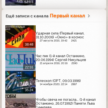
52:03
Первый канал
Ещё записи с канала
Ударная сила (Первый канал,
31.10.2006) «Окно» в космос
27 августа 2015, 19:42
2421
38:48
Час пик (1-й канал Останкино,
20.06.1994) Сергей Никульцев
21 апреля 2016, 20:16
2590
22:55
Телескоп (ОРТ, 09.03.1996)
14 ноября 2020, 22:14
2867
35:24
Чтобы свеча не погасла... (1-й канал
Останкино, 26.07.1992) Памяти Льва
Гумилева