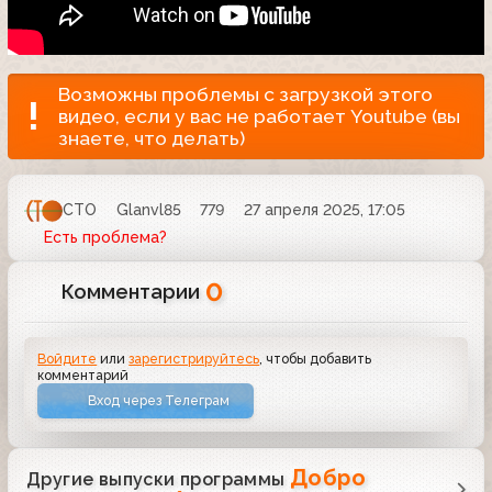
Возможны проблемы с загрузкой этого
видео, если у вас не работает Youtube (вы
знаете, что делать)
СТО
Glanvl85
779
27 апреля 2025, 17:05
Есть проблема?
0
Комментарии
Войдите
или
зарегистрируйтесь
, чтобы добавить
комментарий
Вход через Телеграм
Добро
Другие выпуски программы