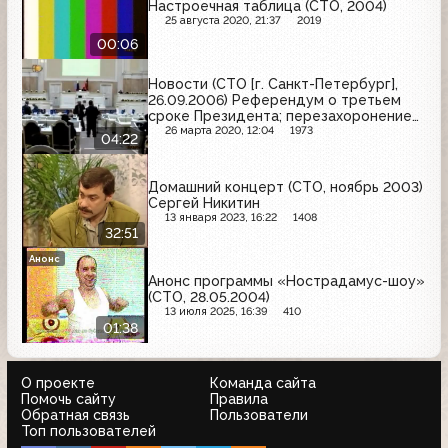
Настроечная таблица (СТО, 2004)
25 августа 2020, 21:37
2019
00:06
Новости (СТО [г. Санкт-Петербург],
26.09.2006) Референдум о третьем
сроке Президента; перезахоронение
останков императрицы Марии
26 марта 2020, 12:04
1973
04:22
Фёдоровны (фрагмент)
Домашний концерт (СТО, ноябрь 2003)
Сергей Никитин
13 января 2023, 16:22
1408
32:51
Анонс
Анонс программы «Нострадамус-шоу»
(СТО, 28.05.2004)
13 июля 2025, 16:39
410
01:38
О проекте
Команда сайта
Помочь сайту
Правила
Обратная связь
Пользователи
Топ пользователей