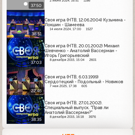
2 июня 2024, 16:51
1186
37:50
Своя игра (НТВ, 12.06.2004) Кузьмина -
Локшин - Шамеева
14 июля 2024, 17:00
1527
38:51
Своя игра (НТВ, 20.01.2002) Михаил
Шевченко - Анатолий Вассерман -
Игорь Григорьевский
8 декабря 2015, 15:04
2601
37:03
Своя игра (НТВ, 6.03.1999)
Сердотецкий - Подольный - Новиков
7 мая 2025, 17:38
605
22:46
Своя игра (НТВ, 27.01.2002).
Специальный выпуск. "Прав ли
Анатолий Вассерман?"
8 декабря 2015, 16:18
3976
38:35