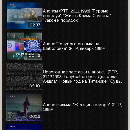
Анонсы (РТР, 26.11.1998) "Первые
поцелуи", "Жизнь Клима Самгина",
"Закон и порядок"
02:37
Анонс "Голубого огонька на
Шаболовке" (РТР, январь 1999)
00:56
Новогодние заставки и анонсы (РТР,
31.12.1998) Голубой огонёк; Два рояля;
Аншлаг; Новый год на Титанике; "Судья
Дредд"
05:10
Анонс фильма "Женщина в море" (РТР,
1999)
00:16