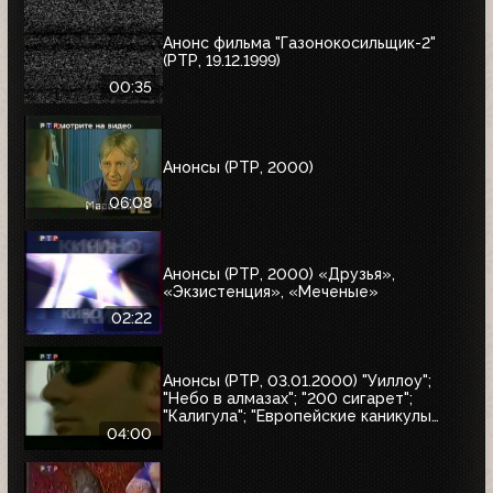
Анонс фильма "Газонокосильщик-2"
(РТР, 19.12.1999)
00:35
Анонсы (РТР, 2000)
06:08
Анонсы (РТР, 2000) «Друзья»,
«Экзистенция», «Меченые»
02:22
Анонсы (РТР, 03.01.2000) "Уиллоу";
"Небо в алмазах"; "200 сигарет";
"Калигула"; "Европейские каникулы
придурков"; "Эпидемия"; "Семья
04:00
напрокат"