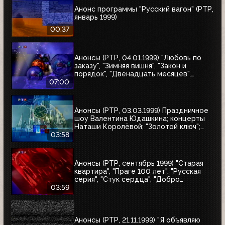
Анонс программы "Русский вагон" (РТР,
январь 1999)
00:37
Анонсы (РТР, 04.01.1999) "Любовь по
заказу", "Зимняя вишня", "Закон и
порядок", "Двенадцать месяцев",
"Приключения Иоанны", "Зимняя
07:00
вишня-2", "Зимняя вишня-3", "Колесо
любви", "Охота на бабочек", "Тот самый
Мюнхгаузен", "Жара в Лос-Анджелесе"
Анонсы (РТР, 03.03.1999) Праздничное
шоу Валентина Юдашкина; концерты
Наташи Королёвой; "Золотой ключ";
"Осторожно, двери закрываются"
03:58
Анонсы (РТР, сентябрь 1999) "Старая
квартира", "Праге 100 лет", "Русская
серия", "Стук сердца", "Добро
пожаловать, или Посторонним вход
03:59
воспрещён", "Маленький город", "Диана
и я"
Анонсы (РТР, 21.11.1999) "Я объявляю