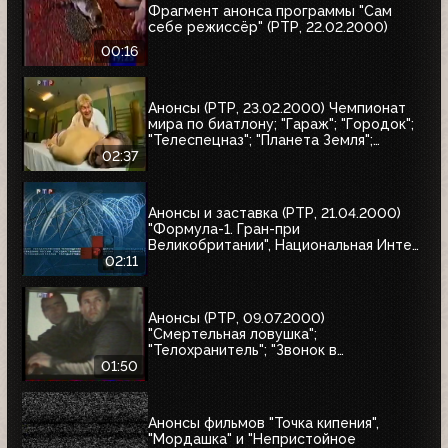
Фрагмент анонса программы "Сам
себе режиссёр" (РТР, 22.02.2000)
00:16
Анонсы (РТР, 23.02.2000) Чемпионат
мира по биатлону; "Гараж"; "Городок";
"Телеспецназ"; "Планета Земля";
"Вести"
02:37
Анонсы и заставка (РТР, 21.04.2000)
"Формула-1. Гран-при
Великобритании", Национальная Интел
Интернет-премия-2000, Старая
02:11
квартира
Анонсы (РТР, 09.07.2000)
"Смертельная ловушка";
"Телохранитель"; "Звонок в
преисподнюю"
01:50
Анонсы фильмов "Точка кипения",
"Мордашка" и "Непристойное