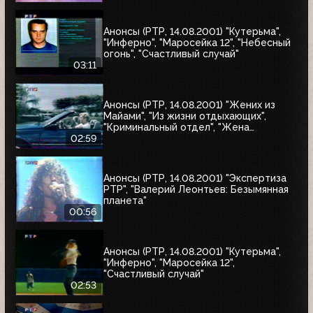
Анонсы (РТР, 14.08.2001) "Кутерьма",
"Инферно", "Маросейка 12", "Небесный
огонь", "Счастливый случай"
03:11
Анонсы (РТР, 14.08.2001) "Жених из
Майами", "Из жизни отдыхающих",
"Криминальный отдел", "Жена
астронавта", "Собиратель костей"
02:59
Анонсы (РТР, 14.08.2001) "Экспертиза
РТР", "Валерий Леонтьев: Безымянная
планета"
00:56
Анонсы (РТР, 14.08.2001) "Кутерьма",
"Инферно", "Маросейка 12",
"Счастливый случай"
02:53