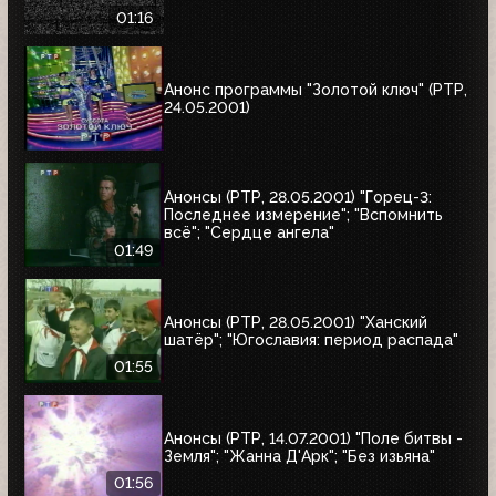
01:16
Анонс программы "Золотой ключ" (РТР,
24.05.2001)
Анонсы (РТР, 28.05.2001) "Горец-3:
Последнее измерение"; "Вспомнить
всё"; "Сердце ангела"
01:49
Анонсы (РТР, 28.05.2001) "Ханский
шатёр"; "Югославия: период распада"
01:55
Анонсы (РТР, 14.07.2001) "Поле битвы -
Земля"; "Жанна Д'Арк"; "Без изьяна"
01:56