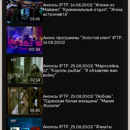
Анонсы (РТР, 14.08.2001) "Жених из
Майами", "Криминальный отдел", "Жена
астронавта"
01:45
Анонс программы "Золотой ключ" (РТР,
14.08.2001)
00:34
Анонсы (РТР, 25.08.2001) "Маросейка,
12", "Король-рыбак", "Я объявляю вам
войну"
02:14
Анонсы (РТР, 25.08.2001) "Любовь",
"Одинокая белая женщина", "Мания
Жизели"
01:45
Анонсы (РТР, 25.08.2001) "Фанаты.