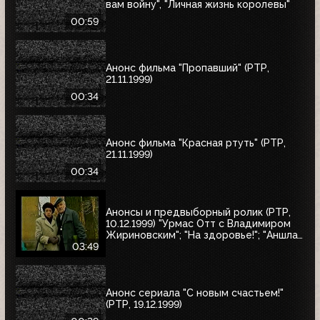
вам войну", "Личная жизнь королевы"
00:59
Анонс фильма "Пропавший" (РТР,
21.11.1999)
00:34
Анонс фильма "Красная ртуть" (РТР,
21.11.1999)
00:34
Анонсы и предвыборный ролик (РТР,
10.12.1999) "Урмас Отт с Владимиром
Жириновским"; "На здоровье!"; "Аншлаг.
Полный вперёд!"; юбилейный концерт
03:49
Людмилы Зыкиной; "30 лет вместе"
Анонс сериала "С новым счастьем!"
(РТР, 19.12.1999)