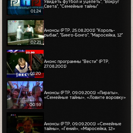
Увидеть футбол и уцелеть", "Вокруг
Света", "Семейные тайны"
01:24
Анонсы (РТР, 25.08.2001) "Король-
рыбак", "Бинго-Бонго", "Маросейка, 12"
02:21
Анонс программы "Вести" (РТР,
27.08.2001)
01:20
Анонсы (РТР, 09.09.2001) «Пираты»,
«Семейные тайны», «Ловите воровку»
00:59
Анонсы (РТР, 09.09.2001) «Семейные
тайны», «Гений», «Маросейка, 12»