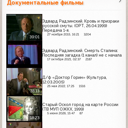
Документальные фильмы
Эдвард Радзинский. Кровь и призраки
русской смуты. (ОРТ, 26.04.1999)
Передача 1-я.
27 ноября 2015, 16:21
3204
39:01
Эдвард Радзинский. Смерть Сталина:
Последняя загадка (1 канал) не с начала
17 октября 2021, 02:37
2187
Д/ф «Доктор Горин» (Культура,
12.03.2005)
25 мая 2022, 17:25
1516
38:13
Старый Оскол город на карте России
(ТВ МУП ОЖКХ, 1999)
5 июня 2026, 15:47
87
18:23