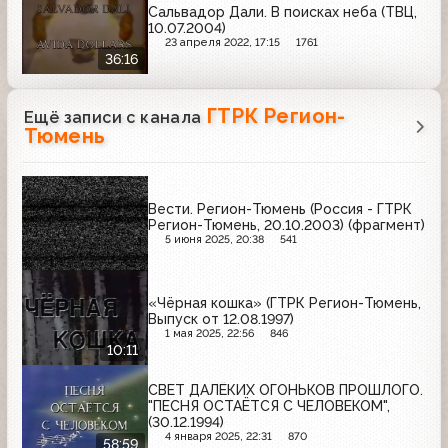
Сальвадор Дали. В поисках неба (ТВЦ,
10.07.2004)
23 апреля 2022, 17:15
1761
36:16
ГТРК Регион-
Ещё записи с канала
Тюмень
Вести. Регион-Тюмень (Россия - ГТРК
Регион-Тюмень, 20.10.2003) (фрагмент)
5 июня 2025, 20:38
541
«Чёрная кошка» (ГТРК Регион-Тюмень,
Выпуск от 12.08.1997)
1 мая 2025, 22:56
846
10:11
СВЕТ ДАЛЁКИХ ОГОНЬКОВ ПРОШЛОГО.
"ПЕСНЯ ОСТАЁТСЯ С ЧЕЛОВЕКОМ",
(30.12.1994)
4 января 2025, 22:31
870
58:59