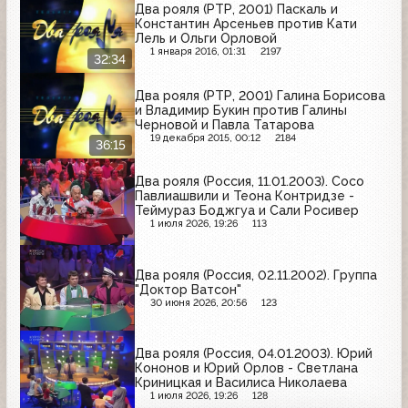
Два рояля (РТР, 2001) Паскаль и
Константин Арсеньев против Кати
Лель и Ольги Орловой
1 января 2016, 01:31
2197
32:34
Два рояля (РТР, 2001) Галина Борисова
и Владимир Букин против Галины
Черновой и Павла Татарова
19 декабря 2015, 00:12
2184
36:15
Два рояля (Россия, 11.01.2003). Сосо
Павлиашвили и Теона Контридзе -
Теймураз Боджгуа и Сали Росивер
1 июля 2026, 19:26
113
Два рояля (Россия, 02.11.2002). Группа
"Доктор Ватсон"
30 июня 2026, 20:56
123
Два рояля (Россия, 04.01.2003). Юрий
Кононов и Юрий Орлов - Светлана
Криницкая и Василиса Николаева
1 июля 2026, 19:26
128