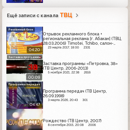
ТВЦ
Ещё записи с канала
Рекламный блок
Отрывок рекламного блока +
региональная реклама [г. Абакан] (ТВЦ,
28.03.2006) Timotei, Tchibo, салон-
магазин "Елена", магазин "Детская
23 марта 2017, 18:00
2331
04:20
обувь", компьютерный центр "СТЭК",
салон мебели "Древ-люкс"
Заставка программы
Заставка программы «Петровка, 38»
(ТВ Центр, 2006-2013)
5 ноября 2021, 22:38
2616
00:09
Программа передач
Программа передач (ТВ Центр,
26.09.1998)
3 марта 2026, 20:43
301
04:47
Рождество (ТВ Центр, 2007)
8 сентября 2015, 20:08
2006