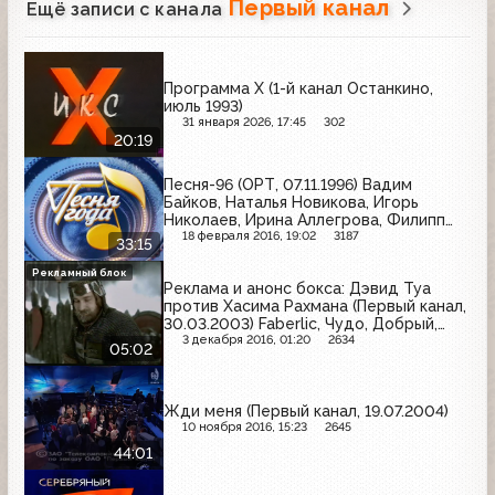
Первый канал
Ещё записи с канала
Программа Х (1-й канал Останкино,
июль 1993)
31 января 2026, 17:45
302
20:19
Песня-96 (ОРТ, 07.11.1996) Вадим
Байков, Наталья Новикова, Игорь
Николаев, Ирина Аллегрова, Филипп
Киркоров.
18 февраля 2016, 19:02
3187
33:15
Рекламный блок
Реклама и анонс бокса: Дэвид Туа
против Хасима Рахмана (Первый канал,
30.03.2003) Faberlic, Чудо, Добрый,
Snickers, Три богатыря, Весёлый
3 декабря 2016, 01:20
2634
05:02
молочник, Майский чай
Жди меня (Первый канал, 19.07.2004)
10 ноября 2016, 15:23
2645
44:01