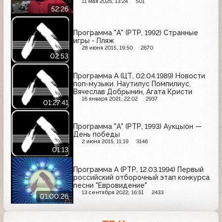
11 мая 2025, 13:24
501
52:26
Программа "А" (РТР, 1992) Странные
игры - Пляж
28 июня 2015, 19:50
2670
02:53
Программа А (ЦТ, 02.04.1989) Новости
поп-музыки. Наутилус Помпилиус,
Вячеслав Добрынин, Агата Кристи
16 января 2021, 22:02
2937
01:27:41
Программа "А" (РТР, 1993) Аукцыон —
День победы
2 июня 2015, 11:19
3146
01:13
Программа А (РТР, 12.03.1994) Первый
российский отборочный этап конкурса
песни "Евровидение"
13 сентября 2022, 16:51
2433
01:00:26