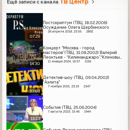
ТВ Центр
Ещё записи с канала
Постскриптум (ТВЦ, 18.02.2006)
Осуждение Олега Щербинского
26 апреля 2018, 23:55
2892
07:29
Концерт “Москва - город
мастеров”(ТВЦ, 31.08.2002) Валерий
Леонтьев - “Килиманджаро”,“Кленовый
лист”
11 января 2024, 16:57
1156
14:30
Детектив-шоу (ТВЦ, 09.04.2002)
"Аэлита"
7 ноября 2015, 23:19
2347
39:03
События (ТВЦ, 25.06.2004)
7 августа 2023, 15:46
1944
13:23