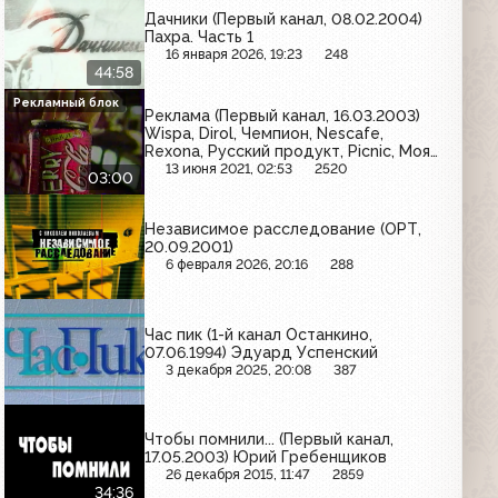
Дачники (Первый канал, 08.02.2004)
Пахра. Часть 1
16 января 2026, 19:23
248
44:58
Рекламный блок
Реклама (Первый канал, 16.03.2003)
Wispa, Dirol, Чемпион, Nescafe,
Rexona, Русский продукт, Picnic, Моя
семья, Coca-Cola
13 июня 2021, 02:53
2520
03:00
Независимое расследование (ОРТ,
20.09.2001)
6 февраля 2026, 20:16
288
Час пик (1-й канал Останкино,
07.06.1994) Эдуард Успенский
3 декабря 2025, 20:08
387
Чтобы помнили... (Первый канал,
17.05.2003) Юрий Гребенщиков
26 декабря 2015, 11:47
2859
34:36