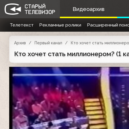
Видеоархив
Телетекст
Рекламные ролики
Расширенный поис
Архив
Первый канал
Кто хочет стать миллионер
Кто хочет стать миллионером? (1 ка