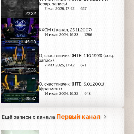
(сокр. запись)
7 мая 2025, 17:42
627
22:32
КХСМ (1 канал, 25.11.2007)
14 июля 2024, 16:33
1256
45:03
О, счастливчик! (НТВ, 1.10.1999) (сокр.
запись)
7 мая 2025, 17:42
671
15:26
О, счастливчик! (НТВ, 5.01.2001)
(фрагмент)
14 июля 2024, 16:32
943
28:37
Первый канал
Ещё записи с канала