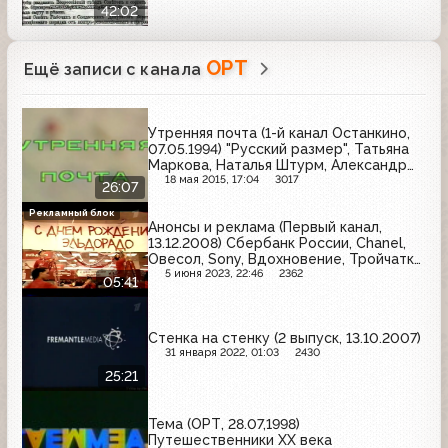
42:02
ОРТ
Ещё записи с канала
Утренняя почта (1-й канал Останкино,
07.05.1994) "Русский размер", Татьяна
Маркова, Наталья Штурм, Александр
Буйнов, Ирина Аллегрова, София
18 мая 2015, 17:04
3017
26:07
Ротару
Рекламный блок
Анонсы и реклама (Первый канал,
13.12.2008) Сбербанк России, Chanel,
Овесол, Sony, Вдохновение, Тройчатка
Эвалар, Avon, Турбослим, Opel,
5 июня 2023, 22:46
2362
05:41
Эльдорадо, Линекс, Бондюэль,
Panasonic, АЦЦ Лонг
Стенка на стенку (2 выпуск, 13.10.2007)
31 января 2022, 01:03
2430
25:21
Тема (ОРТ, 28.07,1998)
Путешественники XX века