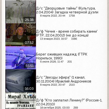
Д/с "Дворцовые тайны" (Культура,
2.04.2004) Загадка четверной дуэли
8 марта 2022, 20:44
1758
25:38
Д/ф 'Чечня - время собирать камни'
(РТР, 22.04.2002) (не до конца)
13 января 2023, 16:57
1586
07:52
Берег оживших надежд (ГТРК
Норильск, 1990)
6 июля 2026, 11:47
201
55:51
Д/с "Звезды эфира" (1 канал,
30.11.2004) Ираклий Андроников
8 марта 2022, 20:47
2110
16:03
Д/ф "Кто заплатил Ленину?" (Россия-1,
22.04.2010)
18 октября 2025, 03:00
269