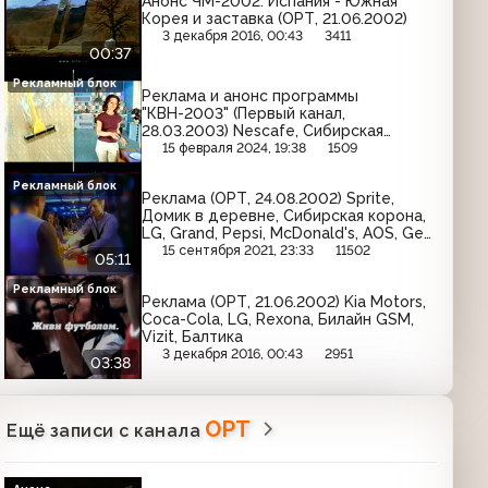
Анонс ЧМ-2002: Испания - Южная
Корея и заставка (ОРТ, 21.06.2002)
3 декабря 2016, 00:43
3411
00:37
Рекламный блок
Реклама и анонс программы
"КВН-2003" (Первый канал,
28.03.2003) Nescafe, Сибирская
корона, Blend-a-med, Чудо, Reflex,
15 февраля 2024, 19:38
1509
Prestige, Mr.Proper, Клинское
Рекламный блок
Реклама (ОРТ, 24.08.2002) Sprite,
Домик в деревне, Сибирская корона,
LG, Grand, Pepsi, McDonald's, AOS, Gee
Jay, Балтимор, Herbal Essences, Coca-
15 сентября 2021, 23:33
11502
05:11
Cola, Невское, Сам Самыч
Рекламный блок
Реклама (ОРТ, 21.06.2002) Kia Motors,
Coca-Cola, LG, Rexona, Билайн GSM,
Vizit, Балтика
3 декабря 2016, 00:43
2951
03:38
ОРТ
Ещё записи с канала