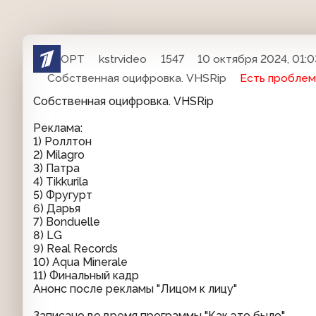
ОРТ
kstrvideo
1547
10 октября 2024, 01:0
Собственная оцифровка. VHSRip
Есть проблем
Собственная оцифровка. VHSRip
Реклама:
1) Роллтон
2) Milagro
3) Патра
4) Tikkurila
5) Фругурт
6) Дарья
7) Bonduelle
8) LG
9) Real Records
10) Aqua Minerale
11) Финальный кадр
Анонс после рекламы "Лицом к лицу"
Записано во время программы "Как это было"