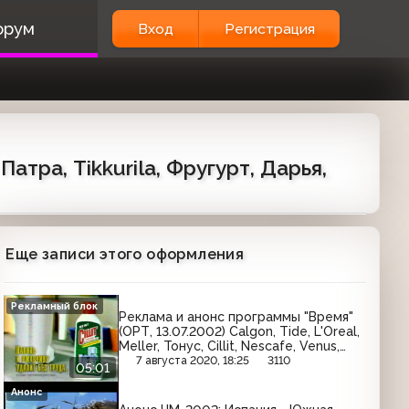
орум
Вход
Регистрация
атра, Tikkurila, Фругурт, Дарья,
Еще записи этого оформления
Рекламный блок
Реклама и анонс программы "Время"
(ОРТ, 13.07.2002) Calgon, Tide, L'Oreal,
Meller, Тонус, Cillit, Nescafe, Venus,
Veet, Head&Shoulders, Coca-Cola
7 августа 2020, 18:25
3110
05:01
Анонс