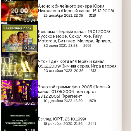
Анонс
Анонс юбилейного вечера Юрия
Николаева (Первый канал, 15.12.2008)
25 декабря 2021, 22:05
3119
00:34
Рекламный блок
Реклама (Первый канал, 16.01.2005)
Русское море, Сокол, Axe, Fairy,
Motorola, Биттнер, Милора, Ярпиво,
Old Spice, Афлубин
30 июля 2021, 23:58
2695
03:42
Что? Где? Когда? (Первый канал,
05.12.2009) Зимняя серия. Игра вторая
20 октября 2023, 20:36
1313
56:42
Золотой граммофон-2005 (Первый
канал, 01.05.2006, повтор от
23.12.2005) Фрагмент
10 декабря 2023, 18:39
1878
36:26
Взгляд (ОРТ, 25.10.1999)
18 декабря 2020, 21:56
2441
34:36