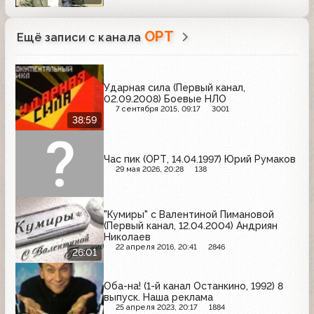
ОРТ
Ещё записи с канала
Ударная сила (Первый канал,
02.09.2008) Боевые НЛО
7 сентября 2015, 09:17
3001
38:59
Час пик (ОРТ, 14.04.1997) Юрий Румаков
29 мая 2026, 20:28
138
"Кумиры" с Валентиной Пимановой
(Первый канал, 12.04.2004) Андриян
Николаев
22 апреля 2016, 20:41
2846
26:01
Оба-на! (1-й канал Останкино, 1992) 8
выпуск. Наша реклама
25 апреля 2023, 20:17
1884