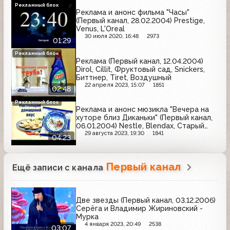
Рекламный блок
Реклама и анонс фильма "Часы"
(Первый канал, 28.02.2004) Prestige,
Venus, L'Oreal
30 июля 2020, 16:48
2973
01:29
Рекламный блок
Реклама (Первый канал, 12.04.2004)
Dirol, Cillit, Фруктовый сад, Snickers,
Биттнер, Tiret, Воздушный
22 апреля 2023, 15:07
1851
02:48
Рекламный блок
Реклама и анонс мюзикла "Вечера на
хуторе близ Диканьки" (Первый канал,
06.01.2004) Nestle, Blendax, Старый
мельник, L'Oreal, Мириталь, Shamtu,
29 августа 2023, 19:30
1841
04:23
Persil, Русский продукт, Pantene Pro-V
Первый канал
Ещё записи с канала
Две звезды (Первый канал, 03.12.2006)
Серёга и Владимир Жириновский -
Мурка
4 января 2023, 20:49
2538
03:07