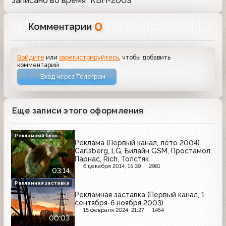
Записано во время "КВН-2003"
0
Комментарии
Войдите
или
зарегистрируйтесь
, чтобы добавить
комментарий
Вход через Телеграм
Еще записи этого оформления
Рекламный блок
Реклама (Первый канал, лето 2004)
Carlsberg, LG, Билайн GSM, Простамол,
Парнас, Rich, Толстяк
6 декабря 2014, 15:39
2981
03:14
Рекламная заставка
Рекламная заставка (Первый канал, 1
сентября-6 ноября 2003)
15 февраля 2024, 21:27
1454
00:03