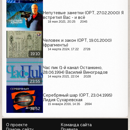
Непутевые заметки (ОРТ, 27.02.2000) Я
встретил Вас - и всё
18 мая 2021, 20:25
2045
Человек и закон (ОРТ, 19.01.2000)
(фрагменты)
14 марта 2024, 17:22
2728
19:10
Час пик (1-й канал Останкино,
28.06.1994) Василий Виноградов
14 марта 2021, 22:04
2028
23:55
Серебряный шар (ОРТ, 23.04.1995)
Лидия Сухаревская
15 января 2016, 14:35
2694
38:52
О проекте
Команда сайта
Помочь сайту
Правила