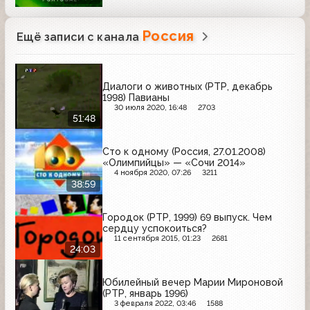
Россия
Ещё записи с канала
Диалоги о животных (РТР, декабрь
1998) Павианы
30 июля 2020, 16:48
2703
51:48
Сто к одному (Россия, 27.01.2008)
«Олимпийцы» — «Сочи 2014»
4 ноября 2020, 07:26
3211
38:59
Городок (РТР, 1999) 69 выпуск. Чем
сердцу успокоиться?
11 сентября 2015, 01:23
2681
24:03
Юбилейный вечер Марии Мироновой
(РТР, январь 1996)
3 февраля 2022, 03:46
1588