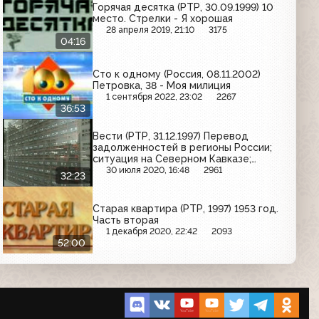
Горячая десятка (РТР, 30.09.1999) 10
место. Стрелки - Я хорошая
28 апреля 2019, 21:10
3175
04:16
Сто к одному (Россия, 08.11.2002)
Петровка, 38 - Моя милиция
1 сентября 2022, 23:02
2267
36:53
Вести (РТР, 31.12.1997) Перевод
задолженностей в регионы России;
ситуация на Северном Кавказе;
захват заложников в тюрьме в
30 июля 2020, 16:48
2961
32:23
Бразилии; итоги 1997 года в мире
Старая квартира (РТР, 1997) 1953 год.
Часть вторая
1 декабря 2020, 22:42
2093
52:00