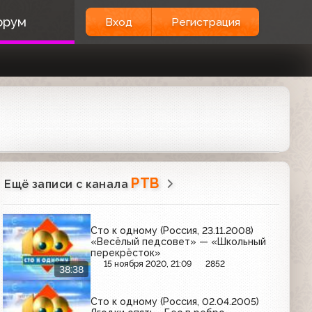
орум
Вход
Регистрация
РТВ
Ещё записи с канала
Сто к одному (Россия, 23.11.2008)
«Весёлый педсовет» — «Школьный
перекрёсток»
15 ноября 2020, 21:09
2852
38:38
Сто к одному (Россия, 02.04.2005)