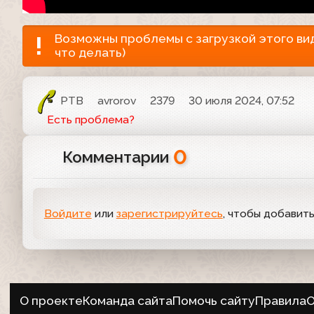
Возможны проблемы с загрузкой этого виде
что делать)
РТВ
avrorov
2379
30 июля 2024, 07:52
Есть проблема?
0
Комментарии
Войдите
или
зарегистрируйтесь
, чтобы добавит
О проекте
Команда сайта
Помочь сайту
Правила
О