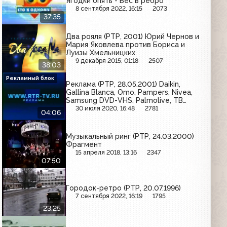
Ягодки опять - Бес в ребро
8 сентября 2022, 16:15
2073
37:35
Два рояля (РТР, 2001) Юрий Чернов и
Мария Яковлева против Бориса и
Луизы Хмельницких
9 декабря 2015, 01:18
2507
38:03
Рекламный блок
Реклама (РТР, 28.05.2001) Daikin,
Gallina Blanca, Omo, Pampers, Nivea,
Samsung DVD-VHS, Palmolive, ТВ
Бинго Шоу, Hugo, O.b., Rama
30 июля 2020, 16:48
2781
04:06
Музыкальный ринг (РТР, 24.03.2000)
Фрагмент
15 апреля 2018, 13:16
2347
07:50
Городок-ретро (РТР, 20.07.1996)
7 сентября 2022, 16:19
1795
23:25