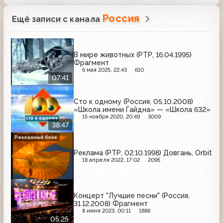
Россия
Ещё записи с канала
В мире животных (РТР, 16.04.1995)
Фрагмент
6 мая 2025, 22:43
610
07:41
Сто к одному (Россия, 05.10.2008)
«Школа имени Гайдна» — «Школа 632»
15 ноября 2020, 20:49
3009
38:47
Рекламный блок
Реклама (РТР, 02.10.1998) Довгань, Orbit
18 апреля 2022, 17:02
2095
Концерт "Лучшие песни" (Россия,
31.12.2008) Фрагмент
8 июня 2023, 00:11
1886
05:25