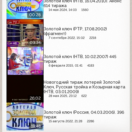
Золотой ключ (НТВ, 16.04.2010). Анонс
614 тиража
14 мая 2024, 14:03
1560
00:28
Золотой ключ (РТР, 17.08.2002)
(фрагмент)
7 сентября 2022, 15:02
2218
03:34
Золотой ключ (НТВ, 10.02.2007) 445
тираж
6 февраля 2015, 01:41
4183
Новогодний тираж лотерей Золотой
Ключ, Русская тройка и Козырная карта
(НТВ, 03.01.2009)
28 мая 2025, 23:12
622
26:02
Золотой ключ (Россия, 04.03.2006). 396
тираж
15 августа 2022, 21:28
2286
19:48