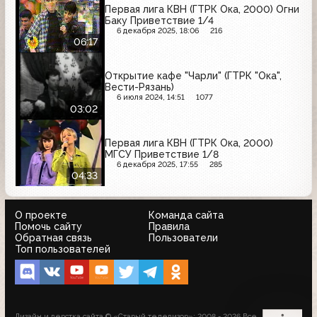
Первая лига КВН (ГТРК Ока, 2000) Огни
Баку Приветствие 1/4
6 декабря 2025, 18:06
216
06:17
Открытие кафе "Чарли" (ГТРК "Ока",
Вести-Рязань)
6 июля 2024, 14:51
1077
03:02
Первая лига КВН (ГТРК Ока, 2000)
МГСУ Приветствие 1/8
6 декабря 2025, 17:55
285
04:33
О проекте
Команда сайта
Помочь сайту
Правила
Обратная связь
Пользователи
Топ пользователей
Дизайн и верстка сайта © «Старый телевизор»; 2008 - 2026 Все