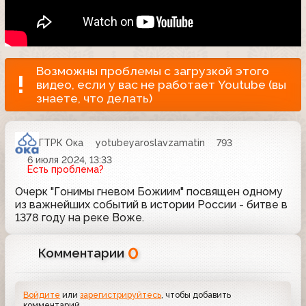
Возможны проблемы с загрузкой этого
видео, если у вас не работает Youtube (вы
знаете, что делать)
ГТРК Ока
yotubeyaroslavzamatin
793
6 июля 2024, 13:33
Есть проблема?
Очерк "Гонимы гневом Божиим" посвящен одному
из важнейших событий в истории России - битве в
1378 году на реке Воже.
0
Комментарии
Войдите
или
зарегистрируйтесь
, чтобы добавить
комментарий