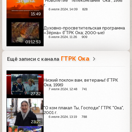
"Новолетие" Телекомпания "Ока", 1998
г.
6 июля 2024, 14:09
828
15:49
Духовно-просветительская программа
«Зёрна» (ГТРК Ока; 2000-ые)
6 июля 2024, 11:26
909
01:12:53
ГТРК Ока
Ещё записи с канала
Низкий поклон вам, ветераны! (ГТРК
Ока, 1996)
7 июля 2024, 12:48
741
27:22
"О ком плакал Ты, Господи" ГТРК "Ока",
2001 г.
6 июля 2024, 13:19
788
23:21