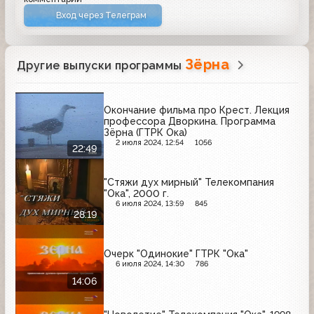
Вход через Телеграм
Зёрна
Другие выпуски программы
Окончание фильма про Крест. Лекция
профессора Дворкина. Программа
Зёрна (ГТРК Ока)
2 июля 2024, 12:54
1056
22:49
"Стяжи дух мирный" Телекомпания
"Ока", 2000 г.
6 июля 2024, 13:59
845
28:19
Очерк "Одинокие" ГТРК "Ока"
6 июля 2024, 14:30
786
14:06