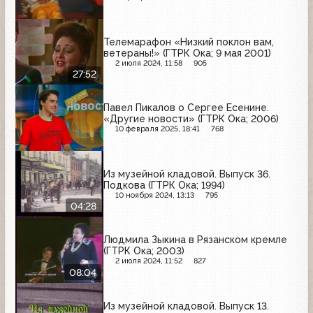
Телемарафон «Низкий поклон вам,
ветераны!» (ГТРК Ока; 9 мая 2001)
2 июля 2024, 11:58
905
27:52
Павел Пикалов о Сергее Есенине.
«Другие новости» (ГТРК Ока; 2006)
10 февраля 2025, 18:41
768
Из музейной кладовой. Выпуск 36.
Подкова (ГТРК Ока; 1994)
10 ноября 2024, 13:13
795
04:28
Людмила Зыкина в Рязанском кремле
(ГТРК Ока; 2003)
2 июля 2024, 11:52
827
08:04
Из музейной кладовой. Выпуск 13.