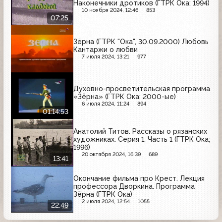
Наконечники дротиков (ГТРК Ока; 1994)
10 ноября 2024, 12:46
853
07:25
Зёрна (ГТРК "Ока", 30.09.2000) Любовь
Кантаржи о любви
7 июля 2024, 13:21
977
Духовно-просветительская программа
«Зёрна» (ГТРК Ока; 2000-ые)
6 июля 2024, 11:24
894
01:14:53
Анатолий Титов. Рассказы о рязанских
художниках. Серия 1. Часть 1 (ГТРК Ока;
1996)
20 октября 2024, 16:39
689
13:41
Окончание фильма про Крест. Лекция
профессора Дворкина. Программа
Зёрна (ГТРК Ока)
2 июля 2024, 12:54
1055
22:49