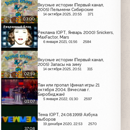
Вкусные истории (Первый канал,
2005) Пельмени Сибирские
14 октября 2025, 20:55
371
03:00
Рекламный блок
Реклама (ОРТ, Январь 2000) Snickers,
MaxFactor, Mars
6 января 2021, 01:56
2584
Вкусные истории (Первый канал,
2005) Запасы на зиму
14 октября 2025, 20:51
315
02:59
Пан или пропал (финал игры 21
октября 2004. Вячеслав г.
Биробиджан)
5 января 2022, 01:30
2597
01:07
Тема (ОРТ, 24.08.1999) Азбука
выборов
19 декабря 2020, 22:53
2570
37:08