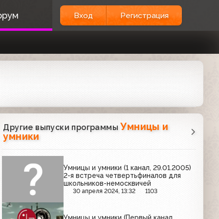
орум
Вход
Регистрация
Умницы и
Другие выпуски программы
умники
Умницы и умники (1 канал, 29.01.2005)
2-я встреча четвертьфиналов для
школьников-немосквичей
30 апреля 2024, 13:32
1103
Умницы и умники (Первый канал,