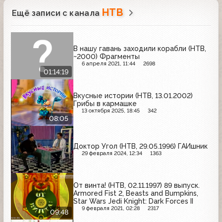
НТВ
Ещё записи с канала
В нашу гавань заходили корабли (НТВ,
~2000) Фрагменты
6 апреля 2021, 11:44
2698
01:14:19
Вкусные истории (НТВ, 13.01.2002)
Грибы в кармашке
13 октября 2025, 18:45
342
08:05
Доктор Угол (НТВ, 29.05.1996) ГАИшник
29 февраля 2024, 12:34
1363
От винта! (НТВ, 02.11.1997) 89 выпуск.
Armored Fist 2, Beasts and Bumpkins,
Star Wars Jedi Knight: Dark Forces II
9 февраля 2021, 02:28
2317
09:48