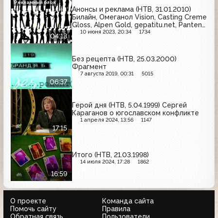
Рекламный блок
Анонсы и реклама (НТВ, 31.01.2010)
Билайн, Омеганол Vision, Casting Creme
Gloss, Alpen Gold, gepatitu.net, Pantene
Pro-V, Но-Шпа
10 июня 2023, 20:34
1734
04:13
Без рецепта (НТВ, 25.03.2000)
Фрагмент
7 августа 2019, 00:31
5015
06:37
Герой дня (НТВ, 5.04.1999) Сергей
Караганов о югославском конфликте
1 апреля 2024, 13:56
1147
17:15
Итого (НТВ, 21.03.1998)
14 июля 2024, 17:28
1862
16:59
О проекте
Команда сайта
Помочь сайту
Правила
Обратная связь
Пользователи