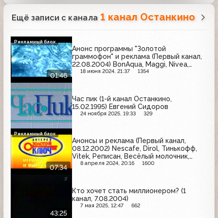
1 канал Останкино
Ещё записи с канала
Рекламный блок
Анонс программы "Золотой
граммофон" и реклама (Первый канал,
22.08.2004) BonAqua, Maggi, Nivea,
Фенистил
18 июня 2024, 21:37
1354
01:46
Час пик (1-й канал Останкино,
15.02.1995) Евгений Сидоров
24 ноября 2025, 19:33
329
Рекламный блок
Анонсы и реклама (Первый канал,
08.12.2002) Nescafe, Dirol, Тинькофф,
Vitek, Реписан, Весёлый молочник,
Золотой ключ, Motorola, Cliven, Русский
8 апреля 2024, 20:16
1600
07:34
стандарт, Любимый сад, Philips,
Квисти, Чемпион, Веромакс, Гранд,
Шок, Coca-Cola
Кто хочет стать миллионером? (1
канал, 7.08.2004)
7 мая 2025, 12:47
662
43:25