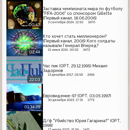
Заставка чемпионата мира по футболу
"FIFA-2006" со спонсором Gillette
(Первый канал, 18.06.2006)
3 сентября 2024, 12:50
3470
00:42
Кто хочет стать миллионером?
(Первый канал, 2006) Кого солдаты
называли Генерал Вперед?
15 июня 2015, 00:02
3472
02:44
Час пик (ОРТ, 29.12.1995) Михаил
Задорнов
13 декабря 2017, 03:59
2456
22:03
Евровидение-97 (ОРТ, 03.05.1997)
30 декабря 2023, 17:31
1773
01:34:29
Д/ф "Убийство Юрия Гагарина?" (ОРТ,
1998)
17 марта 2023, 21:59
1421