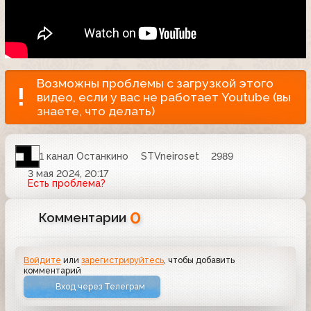
Возможны проблемы с загрузкой этого
видео, если у вас не работает Youtube (вы
знаете, что делать)
1 канал Останкино
STVneiroset
2989
3 мая 2024, 20:17
Есть проблема?
0
Комментарии
Войдите
или
зарегистрируйтесь
, чтобы добавить
комментарий
Вход через Телеграм