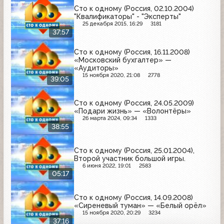
Сто к одному (Россия, 02.10.2004)
"Квалификаторы" - "Эксперты"
25 декабря 2015, 16:29
3181
37:57
Сто к одному (Россия, 16.11.2008)
«Московский бухгалтер» —
«Аудиторы»
15 ноября 2020, 21:08
2778
39:05
Сто к одному (Россия, 24.05.2009)
«Подари жизнь» — «Волонтёры»
26 марта 2024, 09:34
1333
38:55
Сто к одному (Россия, 25.01.2004),
Второй участник большой игры.
6 июня 2022, 19:01
2583
05:17
Сто к одному (Россия, 14.09.2008)
«Сиреневый туман» — «Белый орёл»
15 ноября 2020, 20:29
3234
37:16