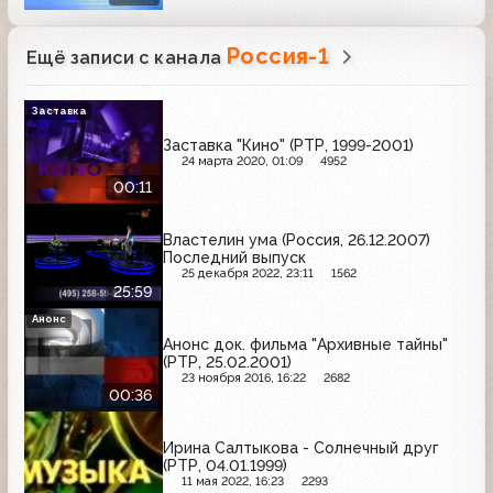
Россия-1
Ещё записи с канала
Заставка
Заставка "Кино" (РТР, 1999-2001)
24 марта 2020, 01:09
4952
00:11
Властелин ума (Россия, 26.12.2007)
Последний выпуск
25 декабря 2022, 23:11
1562
25:59
Анонс
Анонс док. фильма "Архивные тайны"
(РТР, 25.02.2001)
23 ноября 2016, 16:22
2682
00:36
Ирина Салтыкова - Солнечный друг
(РТР, 04.01.1999)
11 мая 2022, 16:23
2293