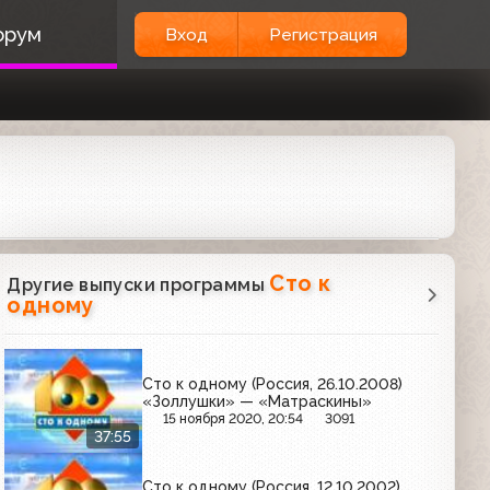
орум
Вход
Регистрация
Сто к
Другие выпуски программы
одному
Сто к одному (Россия, 26.10.2008)
«Золлушки» — «Матраскины»
15 ноября 2020, 20:54
3091
37:55
Сто к одному (Россия, 12.10.2002)