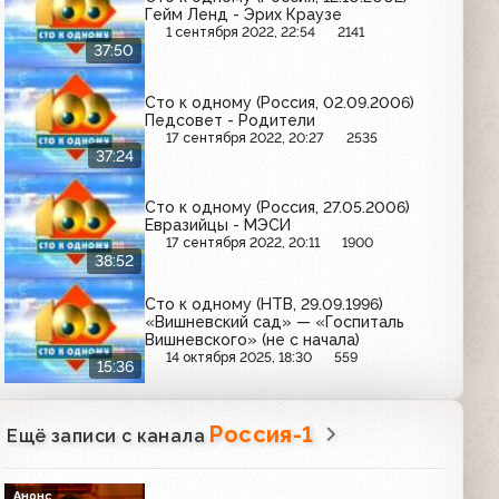
Гейм Ленд - Эрих Краузе
1 сентября 2022, 22:54
2141
37:50
Сто к одному (Россия, 02.09.2006)
Педсовет - Родители
17 сентября 2022, 20:27
2535
37:24
Сто к одному (Россия, 27.05.2006)
Евразийцы - МЭСИ
17 сентября 2022, 20:11
1900
38:52
Сто к одному (НТВ, 29.09.1996)
«Вишневский сад» — «Госпиталь
Вишневского» (не с начала)
14 октября 2025, 18:30
559
15:36
Россия-1
Ещё записи с канала
Анонс