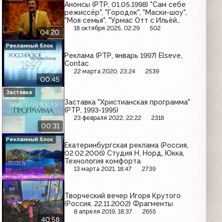
Анонсы (РТР, 01.05.1998) "Сам себе
режиссёр", "Городок", "Маски-шоу",
"Моя семья", "Урмас Отт с Ильёй
Глазуновым", "Юбилей в кругу
18 октября 2025, 02:29
502
04:20
друзей", "10 лет дома Валентина
Юдашкина"
Рекламный блок
Реклама (РТР, январь 1997) Elseve,
Contac
22 марта 2020, 23:24
2539
00:45
Заставка
Заставка "Христианская программа"
(РТР, 1993-1995)
23 февраля 2022, 22:22
2318
00:31
Рекламный блок
Екатеринбургская реклама (Россия,
02.02.2006) Студия Н, Норд, Юкка,
Технология комфорта
13 марта 2021, 18:47
2739
Творческий вечер Игоря Крутого
(Россия, 22.11.2002) Фрагменты
8 апреля 2019, 18:37
2655
40:58