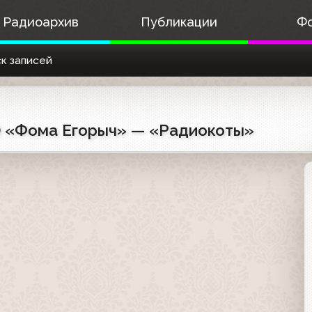
Радиоархив
Публикации
Ф
к записей
10) «Фома Егорыч» — «Радиокоты»