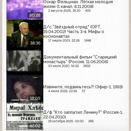
Оскар Фельцман. Лёгкая мелодия
жизни (1 канал, 8.11.2008)
2 августа 2025, 18:20
405
50:28
Д/с "Звёздный отряд" (ОРТ,
19.04.2002) Часть 3-я. Мифы о
космонавтах
17 марта 2023, 22:26
1848
38:36
Документальный фильм "Старицкий
монастырь" (Россия, 11.06.2006)
10 июля 2020, 16:22
2832
Извините, подвиньтесь?! (Эфир-1, 1993)
4 июля 2026, 23:56
72
18:05
Д/ф "Кто заплатил Ленину?" (Россия-1,
22.04.2010)
18 октября 2025, 03:00
266
42:02