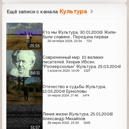
Культура
Ещё записи с канала
Кто мы (Культура, 30.01.2006) Жили-
были славяне… Передача первая
26 октября 2024, 23:54
723
25:55
Современный мир. 10 великих
писателей. Хенрик Ибсен.
“Росмерсхольм” (Культура, 25.03.2004)
1 апреля 2024, 14:09
1327
56:11
Отечество и судьбы (Культура,
12.05.2004) Ермоловы
14 марта 2024, 17:46
1474
Линия жизни (Культура, 25.01.2008)
Александр Михайлов
28 марта 2022, 23:30
1649
51:57